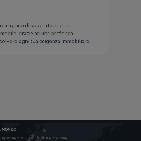
amo in grado di supportarti, con
immobile, grazie ad una profonda
isolvere ogni tua esigenza immobiliare.
L MONDO
ngheria
,
Messico
,
Polonia
,
Francia
,