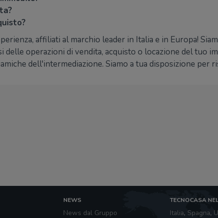
ita?
quisto?
perienza, affiliati al marchio leader in Italia e in Europa! Si
i delle operazioni di vendita, acquisto o locazione del tuo 
amiche dell'intermediazione. Siamo a tua disposizione per r
NEWS
TECNOCASA NE
News dal Gruppo
Italia
,
Spagna
,
U