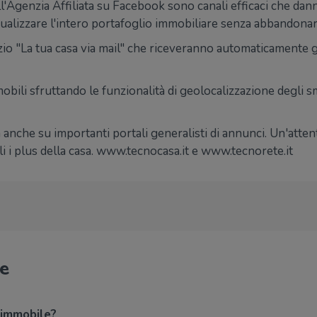
genzia Affiliata su Facebook sono canali efficaci che danno la
isualizzare l'intero portafoglio immobiliare senza abbandonar
izio "La tua casa via mail" che riceveranno automaticamente g
obili sfruttando le funzionalità di geolocalizzazione degli 
tà anche su importanti portali generalisti di annunci. Un'atte
i i plus della casa. www.tecnocasa.it e www.tecnorete.it
le
 immobile?