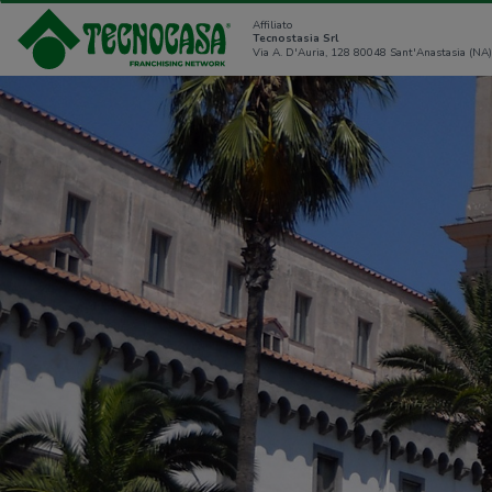
Affiliato
Tecnostasia Srl
Via A. D'Auria, 128 80048 Sant'Anastasia (NA)