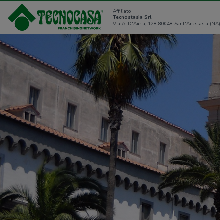
Affiliato
Tecnostasia Srl
Via A. D'Auria, 128 80048 Sant'Anastasia (NA)