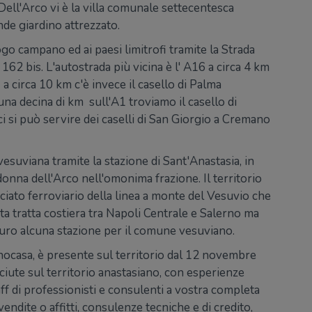
 Dell'Arco vi è la villa comunale settecentesca
nde giardino attrezzato.
go campano ed ai paesi limitrofi tramite la Strada
 162 bis. L'autostrada più vicina è l' A16 a circa 4 km
 a circa 10 km c'è invece il casello di Palma
na decina di km sull'A1 troviamo il casello di
ci si può servire dei caselli di San Giorgio a Cremano
esuviana tramite la stazione di Sant'Anastasia, in
donna dell'Arco nell'omonima frazione. Il territorio
cciato ferroviario della linea a monte del Vesuvio che
ta tratta costiera tra Napoli Centrale e Salerno ma
turo alcuna stazione per il comune vesuviano.
cnocasa, è presente sul territorio dal 12 novembre
iute sul territorio anastasiano, con esperienze
f di professionisti e consulenti a vostra completa
endite o affitti, consulenze tecniche e di credito,