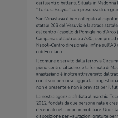
dei fujenti o battenti. Situata in Madonna
''Tortora Brayda'' con presenza di un gra
Sant'Anastasia è ben collegato al capoluo
statale 268 del Vesuvio e la strada statale
dal centro ( casello di Pomiglaino d'Arco )
Campania sull'autrostra A30 , sempre ad u
Napoli-Centro direzionale, infine sull'A3 
o di Ercolano.
Il comune è servito dalla ferrovia Circumv
pieno centro cittadino, e la fermata di Ma
anastasiano è inoltre attraversato dal tra
con il suo percorso aggira la congestiona
non è presente e non è prevista per il fu
La nostra agenzia, affiliata al marchio Te
2012, fondata da due persone nate e cresc
decennali nel campo immobiliare. Uno staf
disposizione per valutazioni gratuite per v