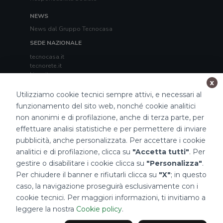
NEWS
News dal Gruppo Tecnocasa
SEDE NAZIONALE
tecnocasa.it
tecnorete.it
kiron.it
x
TECNOCASA NEL MONDO
Utilizziamo cookie tecnici sempre attivi, e necessari al
Italia
,
Spagna
,
Ungheria
,
Messico
,
Polonia
,
Francia
,
funzionamento del sito web, nonché cookie analitici
Tunisia
,
Thailandia
,
Repubblica di San Marino
non anonimi e di profilazione, anche di terza parte, per
effettuare analisi statistiche e per permettere di inviare
Impostazioni Cookies
pubblicità, anche personalizzata. Per accettare i cookie
analitici e di profilazione, clicca su
"Accetta tutti"
. Per
gestire o disabilitare i cookie clicca su
"Personalizza"
.
Per chiudere il banner e rifiutarli clicca su
"X"
; in questo
caso, la navigazione proseguirà esclusivamente con i
cookie tecnici. Per maggiori informazioni, ti invitiamo a
2026 Tecnocasa Franchising S.p.A. - P. IVA 08365160152 - Via Monte
leggere la nostra
Cookie policy
.
Bianco 60/A 20089 Rozzano (MI). Ogni agenzia ha un proprio titolare ed è
autonoma.
Privacy policy
|
Policy utilizzo
|
Cookie policy