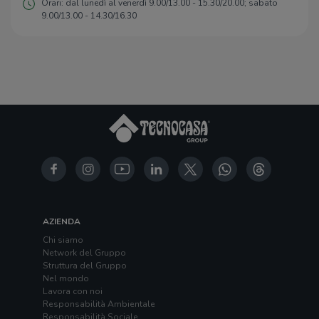
Orari: dal lunedì al venerdì 9.00/13.00 - 15.30/20.00; sabato
9.00/13.00 - 14.30/16.30
AZIENDA
Chi siamo
Network del Gruppo
Struttura del Gruppo
Nel mondo
Lavora con noi
Responsabilità Ambientale
Responsabilità Sociale