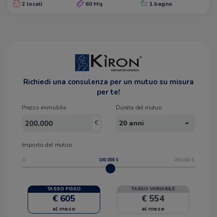
2 locali
60 Mq
1 bagno
Richiedi una consulenza per un mutuo su misura
per te!
Prezzo immobile
Durata del mutuo
€
20 anni
Importo del mutuo
0
100.000
€
200.000
€
TASSO FISSO
TASSO VARIABILE
€ 605
€ 554
al mese
al mese