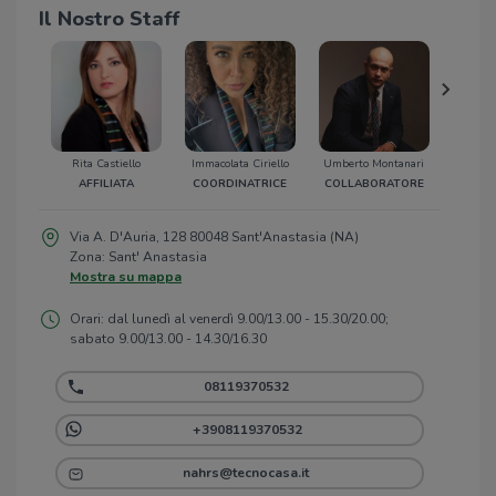
Il Nostro Staff
Rita Castiello
Immacolata Ciriello
Umberto Montanari
Giusy
AFFILIATA
COORDINATRICE
COLLABORATORE
COLLA
Via A. D'Auria, 128 80048 Sant'Anastasia (NA)
Zona: Sant' Anastasia
Mostra su mappa
Orari: dal lunedì al venerdì 9.00/13.00 - 15.30/20.00;
sabato 9.00/13.00 - 14.30/16.30
08119370532
+3908119370532
nahrs@tecnocasa.it